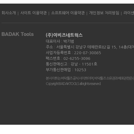
|
|
|
|
회사소개
사이트 이용약관
소프트웨어 이용약관
개인정보 처리방침
라이
(주)이비즈네트웍스
대표이사 : 박기범
주소 : 서울특별시 강남구 테헤란로82길 15, 14층(대
사업자등록번호 : 220-87-30865
팩스번호 : 02-6255-3096
통신판매신고 : 강남 - 11501호
부가통신판매업 : 10253
본 사이트는 바닥툴즈 공식 사이트이며, 바닥툴즈 소유권과 배포권한은 
Copyright BADAKTOOLS all rights reserved.