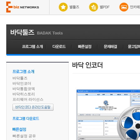
바닥툴즈
바닥인코더
바닥통합코덱
바닥히스토리
프리웨어 라이선스
빠른설정 공유