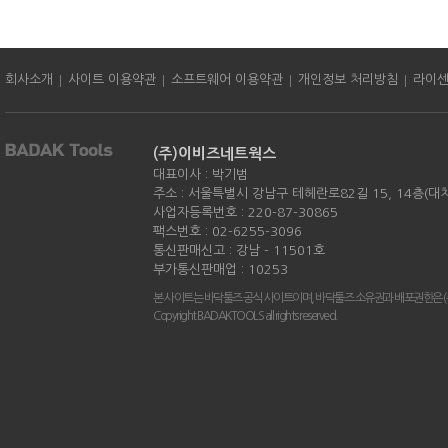
|
|
|
|
회사소개
사이트 이용약관
소프트웨어 이용약관
개인정보 처리방침
라이
(주)이비즈네트웍스
대표이사 : 박기범
주소 : 서울특별시 강남구 테헤란로82길 15, 14층(대
사업자등록번호 : 220-87-30865
팩스번호 : 02-6255-3096
통신판매신고 : 강남 - 11501호
부가통신판매업 : 10253
본 사이트는 바닥툴즈 공식 사이트이며, 바닥툴즈 소유권과 배포권한은 
Copyright BADAKTOOLS all rights reserved.