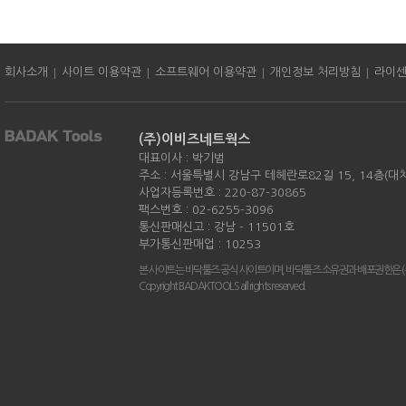
|
|
|
|
회사소개
사이트 이용약관
소프트웨어 이용약관
개인정보 처리방침
라이
(주)이비즈네트웍스
대표이사 : 박기범
주소 : 서울특별시 강남구 테헤란로82길 15, 14층(대
사업자등록번호 : 220-87-30865
팩스번호 : 02-6255-3096
통신판매신고 : 강남 - 11501호
부가통신판매업 : 10253
본 사이트는 바닥툴즈 공식 사이트이며, 바닥툴즈 소유권과 배포권한은 
Copyright BADAKTOOLS all rights reserved.