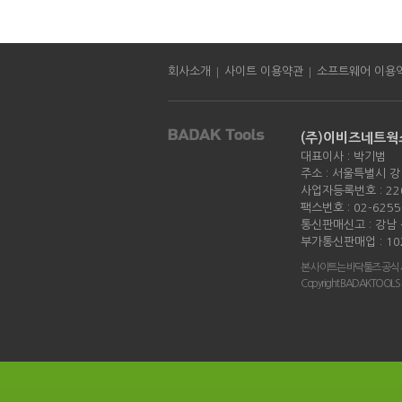
|
|
회사소개
사이트 이용약관
소프트웨어 이용
(주)이비즈네트웍
대표이사 : 박기범
주소 : 서울특별시 강
사업자등록번호 : 220
팩스번호 : 02-6255
통신판매신고 : 강남 -
부가통신판매업 : 10
본 사이트는 바닥툴즈 공식
Copyright BADAKTOOLS all 