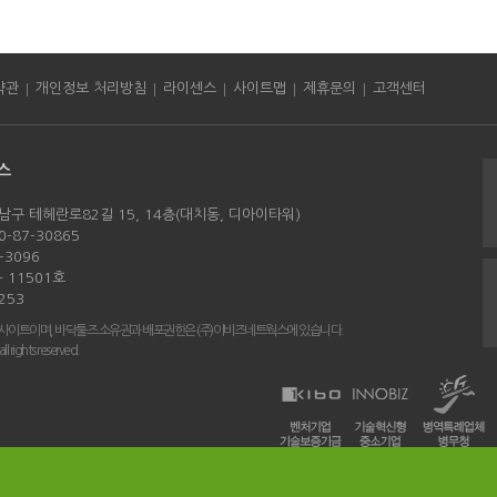
|
|
|
|
|
약관
개인정보 처리방침
라이센스
사이트맵
제휴문의
고객센터
스
남구 테헤란로82길 15, 14층(대치동, 디아이타워)
-87-30865
-3096
 11501호
253
 사이트이며, 바닥툴즈 소유권과 배포권한은 (주)이비즈네트웍스에 있습니다.
rights reserved.