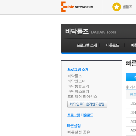
바닥툴즈
바닥인코더
바닥통합코덱
총 게
바닥히스토리
번
프리웨어 라이선스
595
594
593
592
빠른설정 공유