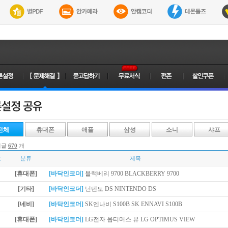
전체
휴대폰
애플
삼성
소니
샤프
시글
670
개
호
분류
제목
[휴대폰]
[바닥인코더]
블랙베리 9700 BLACKBERRY 9700
[기타]
[바닥인코더]
닌텐도 DS NINTENDO DS
[네비]
[바닥인코더]
SK엔나비 S100B SK ENNAVI S100B
[휴대폰]
[바닥인코더]
LG전자 옵티머스 뷰 LG OPTIMUS VIEW