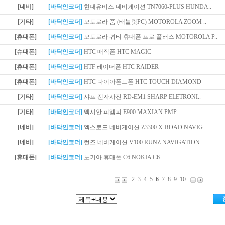
[네비]
[바닥인코더]
현대유비스 네비게이션 TN7060-PLUS HUNDA..
[기타]
[바닥인코더]
모토로라 줌 (태블릿PC) MOTOROLA ZOOM ..
[휴대폰]
[바닥인코더]
모토로라 쿼티 휴대폰 프로 플러스 MOTOROLA P..
[슈대폰]
[바닥인코더]
HTC 매직폰 HTC MAGIC
[휴대폰]
[바닥인코더]
HTF 레이더폰 HTC RAIDER
[휴대폰]
[바닥인코더]
HTC 다이아폰드폰 HTC TOUCH DIAMOND
[기타]
[바닥인코더]
샤프 전자사전 RD-EM1 SHARP ELETRONI..
[기타]
[바닥인코더]
맥시안 피엠피 E900 MAXIAN PMP
[네비]
[바닥인코더]
엑스로드 네비게이션 Z3300 X-ROAD NAVIG..
[네비]
[바닥인코더]
런즈 네비게이션 V100 RUNZ NAVIGATION
[휴대폰]
[바닥인코더]
노키아 휴대폰 C6 NOKIA C6
2
3
4
5
6
7
8
9
10