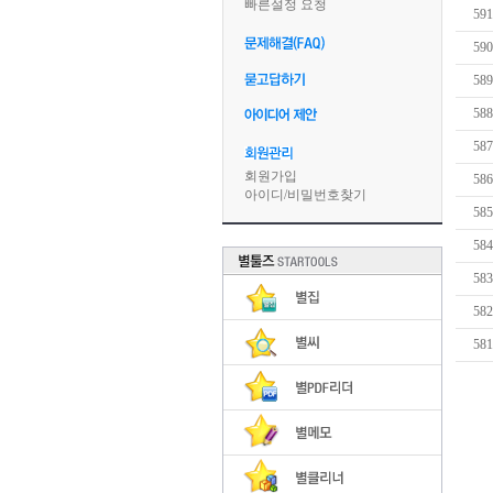
빠른설정 요청
591
590
589
588
587
회원가입
586
아이디
/
비밀번호찾기
585
584
583
582
581