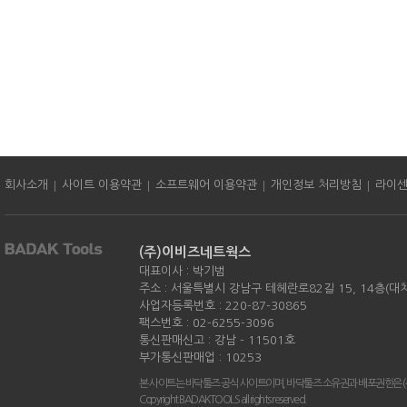
|
|
|
|
회사소개
사이트 이용약관
소프트웨어 이용약관
개인정보 처리방침
라이
(주)이비즈네트웍스
대표이사 : 박기범
주소 : 서울특별시 강남구 테헤란로82길 15, 14층(대
사업자등록번호 : 220-87-30865
팩스번호 : 02-6255-3096
통신판매신고 : 강남 - 11501호
부가통신판매업 : 10253
본 사이트는 바닥툴즈 공식 사이트이며, 바닥툴즈 소유권과 배포권한은 
Copyright BADAKTOOLS all rights reserved.