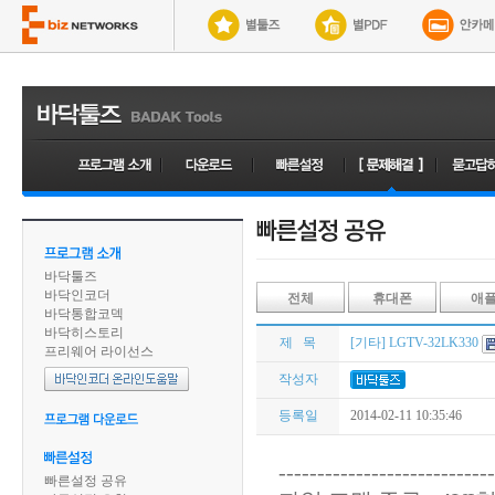
바닥툴즈
바닥인코더
전체
휴대폰
애
바닥통합코덱
바닥히스토리
제 목
[기타] LGTV-32LK330
프리웨어 라이선스
작성자
등록일
2014-02-11 10:35:46
----------------------------
빠른설정 공유