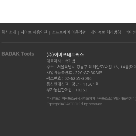
|
|
|
|
회사소개
사이트 이용약관
소프트웨어 이용약관
개인정보 처리방침
라이
(주)이비즈네트웍스
대표이사 : 박기범
주소 : 서울특별시 강남구 테헤란로82길 15, 14층(대
사업자등록번호 : 220-87-30865
팩스번호 : 02-6255-3096
통신판매신고 : 강남 - 11501호
부가통신판매업 : 10253
본 사이트는 바닥툴즈 공식 사이트이며, 바닥툴즈 소유권과 배포권한은 
Copyright BADAKTOOLS all rights reserved.