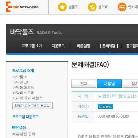
바닥툴즈
바닥인코더
전체
사용법
설
바닥통합코덱
바닥히스토리
제 목
[사용법] PSP용 인코딩
프리웨어 라이선스
작성자
등록일
0000-00-00 00:00:00
빠른설정 공유
PSP 전용으로 인코딩 완료후 PSP에