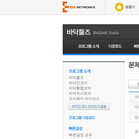
바닥툴즈
바닥인코더
바닥통합코덱
바닥히스토리
제
프리웨어 라이선스
작
등
포
빠른설정 공유