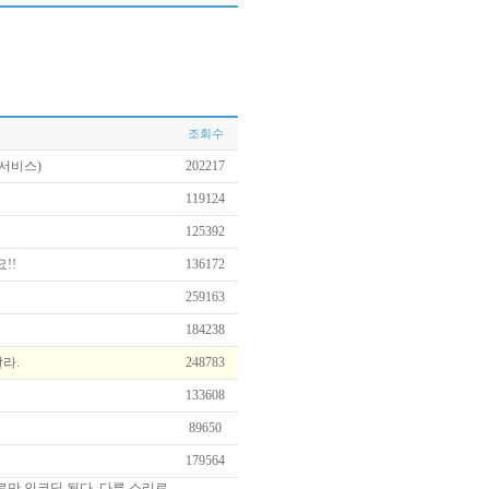
조회수
서비스)
202217
119124
125392
요!!
136172
259163
184238
라.
248783
133608
89650
179564
리로만 인코딩 된다. 다른 소리로