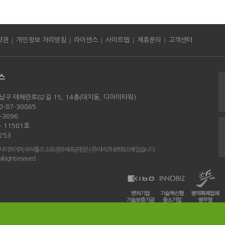
|
|
|
|
|
약관
개인정보 처리방침
라이센스
사이트맵
제휴문의
고객센터
스
남구 테헤란로82길 15, 14층(대치동, 디아이타워)
-87-30865
-3096
 11501호
253
 사이트이며, 바닥툴즈 소유권과 배포권한은 (주)이비즈네트웍스에 있습니다.
rights reserved.