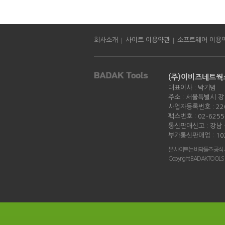
|
|
회사소개
사이트 이용약관
소프트웨어 이용
(주)이비즈네트웍
대표이사 : 박기범
주소 : 서울특별시 강
사업자등록번호 : 220
팩스번호 : 02-6255
통신판매신고 : 강남 -
부가통신판매업 : 10
본 사이트는 바닥툴즈 공식
Copyright BADAKTOOLS all 