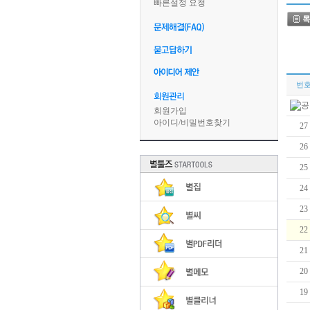
빠른설정 요청
번
회원가입
아이디
/
비밀번호찾기
27
26
25
24
23
22
21
20
19