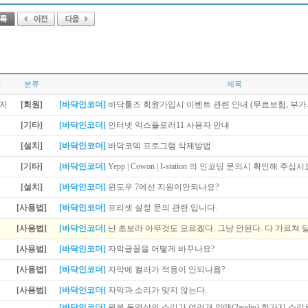
호
분류
제목
[회원]
[바닥인코더]
바닥툴즈 회원가입시 이벤트 관련 안내 (무료보험, 부가
[기타]
[바닥인코더]
인터넷 익스플로러11 사용자 안내
[설치]
[바닥인코더]
바닥코덱 프로그램 삭제방법
[기타]
[바닥인코더]
Yepp | Cowon | I-station 의 인코딩 문의시 확인해 주십시
[설치]
[바닥인코더]
윈도우 7에선 지원이안되나요?
[사용법]
[바닥인코더]
프리셋 설정 문의 관련 입니다.
[사용법]
[바닥인코더]
난 초보라 아무것도 모르겠다. 그냥 안된다. 다 가르쳐 달
[사용법]
[바닥인코더]
자막글꼴을 어떻게 바꾸나요?
[사용법]
[바닥인코더]
자막에 컬러가 적용이 안되나욤?
[사용법]
[바닥인코더]
자막과 소리가 맞지 않는다.
[바닥인코더]
원본 동영상의 소리가 여러개 일때(2audio) 한가지 소