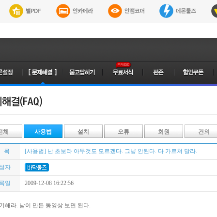
전체
사용법
설치
오류
회원
건의
 목
[사용법] 난 초보라 아무것도 모르겠다. 그냥 안된다. 다 가르쳐 달라.
성자
록일
2009-12-08 16:22:56
기해라. 남이 만든 동영상 보면 된다.