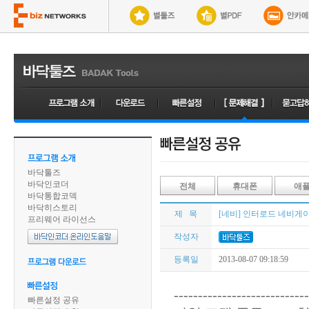
바닥툴즈
바닥인코더
전체
휴대폰
애
바닥통합코덱
바닥히스토리
제 목
[네비] 인터로드 네비게이션 
프리웨어 라이선스
작성자
등록일
2013-08-07 09:18:59
----------------------------
빠른설정 공유