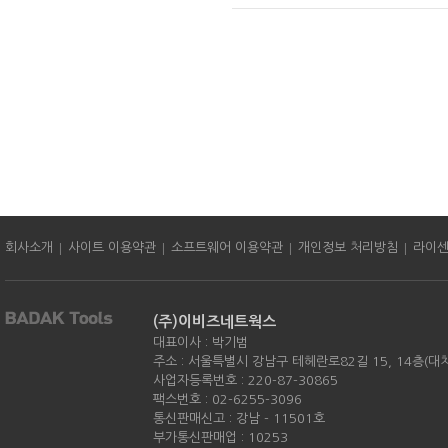
|
|
|
|
회사소개
사이트 이용약관
소프트웨어 이용약관
개인정보 처리방침
라이
(주)이비즈네트웍스
대표이사 : 박기범
주소 : 서울특별시 강남구 테헤란로82길 15, 14층(대
사업자등록번호 : 220-87-30865
팩스번호 : 02-6255-3096
통신판매신고 : 강남 - 11501호
부가통신판매업 : 10253