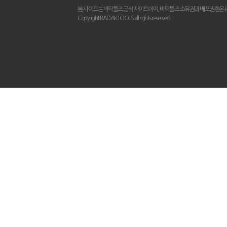
본 사이트는 바닥툴즈 공식 사이트이며, 바닥툴즈 소유권과 배포권한은 
Copyright BADAKTOOLS all rights reserved.