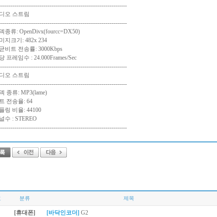
------------------------------------------------------------------
디오 스트림
------------------------------------------------------------------
종류: OpenDivx(fourcc=DX50)
미지크기: 482x 234
균비트 전송률: 3000Kbps
 프레임수 : 24.000Frames/Sec
------------------------------------------------------------------
디오 스트림
------------------------------------------------------------------
 종류: MP3(lame)
트 전송율: 64
플링 비율: 44100
널수 : STEREO
------------------------------------------------------------------
호
분류
제목
[휴대폰]
[바닥인코더]
G2