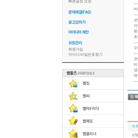
빠른설정 요청
---
비
---
코덱
이
평
초당
---
오
회원가입
---
아이디
/
비밀번호찾기
코덱
비
샘
채
---
번
670