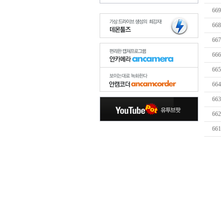
669
668
667
666
665
664
663
662
661