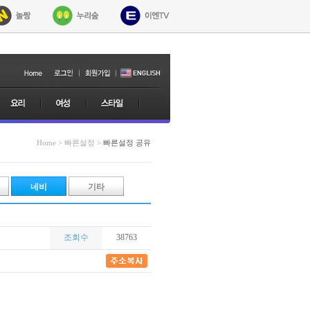
Home > 빠른설정 >
빠른설정 공유
네비
기타
조회수
38763