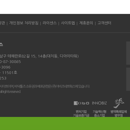
|
|
|
|
|
약관
개인정보 처리방침
라이센스
사이트맵
제휴문의
고객센터
스
남구 테헤란로82길 15, 14층(대치동, 디아이타워)
-87-30865
-3096
 11501호
253
 사이트이며, 바닥툴즈 소유권과 배포권한은 (주)이비즈네트웍스에 있습니다.
rights reserved.