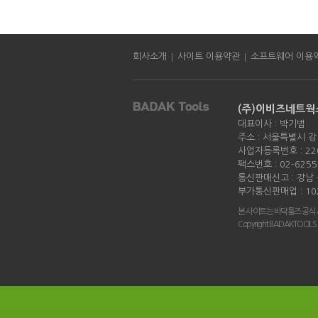
|
|
회사소개
사이트 이용약관
소프트웨어 이용
(주)이비즈네트웍
대표이사 : 박기범
주소 : 서울특별시 강
사업자등록번호 : 220
팩스번호 : 02-6255
통신판매신고 : 강남 -
부가통신판매업 : 10
본 사이트는 바닥툴즈 공식
Copyright BADAKTOOLS all 