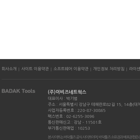
|
|
|
|
회사소개
사이트 이용약관
소프트웨어 이용약관
개인정보 처리방침
라이
(주)이비즈네트웍스
대표이사 : 박기범
주소 : 서울특별시 강남구 테헤란로82길 15, 14층(대
사업자등록번호 : 220-87-30865
팩스번호 : 02-6255-3096
통신판매신고 : 강남 - 11501호
부가통신판매업 : 10253
본 사이트는 바닥툴즈 공식 사이트이며, 바닥툴즈 소유권과 배포권한은 