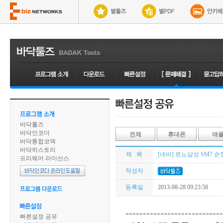
바닥툴즈
바닥인코더
전체
휴대폰
애
바닥통합코덱
바닥히스토리
제 목
[네비] 르노삼성 SM7 순정
프리웨어 라이선스
작성자
등록일
2013-08-28 09:23:58
----------------------------
빠른설정 공유