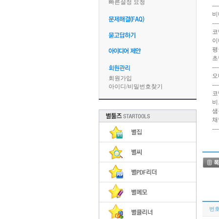
빠른설정 요청
---
비
---
코
이
평
초당
---
오
회원가입
---
아이디
/
비밀번호찾기
코덱
비
샘
채
---
번