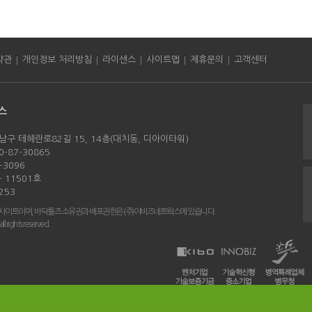
|
|
|
|
|
약관
개인정보 처리방침
라이센스
사이트맵
제휴문의
고객센터
스
남구 테헤란로82길 15, 14층(대치동, 디아이타워)
-87-30865
-3096
 11501호
253
 사이트이며, 바닥툴즈 소유권과 배포권한은 (주)이비즈네트웍스에 있습니다.
rights reserved.