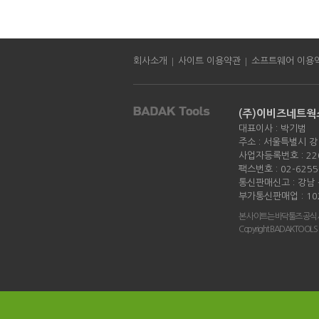
|
|
회사소개
사이트 이용약관
소프트웨어 이용
(주)이비즈네트웍
대표이사 : 박기범
주소 : 서울특별시 강
사업자등록번호 : 220
팩스번호 : 02-6255
통신판매신고 : 강남 -
부가통신판매업 : 10
본 사이트는 바닥툴즈 공식
Copyright BADAKTOOLS all 