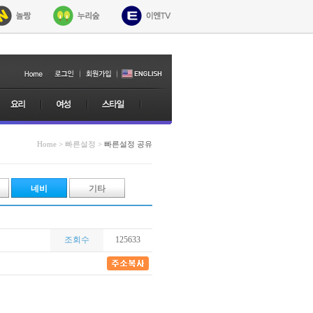
Home > 빠른설정 >
빠른설정 공유
네비
기타
조회수
125633