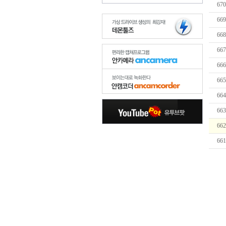
670
669
668
667
666
665
664
663
662
661