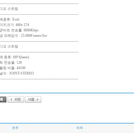
------------------------------------------------------------------
디오 스트림
------------------------------------------------------------------
덱종류: Xvid
미지크기: 480x 274
균비트 전송률: 8000Kbps
 프레임수 : 25.000Frames/Sec
------------------------------------------------------------------
디오 스트림
------------------------------------------------------------------
 종류: MP3(lame)
트 전송율: 128
플링 비율: 44100
널수 : JOINT-STEREO
------------------------------------------------------------------
호
분류
제목