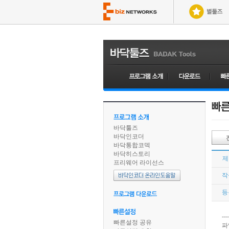
바닥툴즈
바닥인코더
바닥통합코덱
바닥히스토리
제
프리웨어 라이선스
작
등
---
빠른설정 공유
파