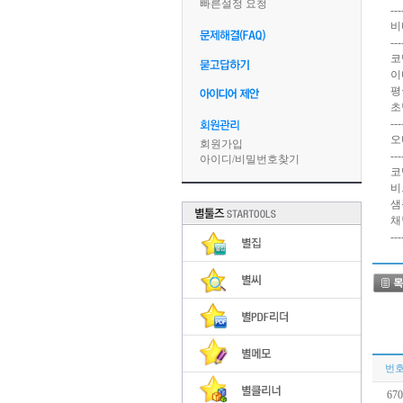
빠른설정 요청
---
비
---
코
이
평
초당
---
오
회원가입
---
아이디
/
비밀번호찾기
코덱
비
샘
채
---
번
670