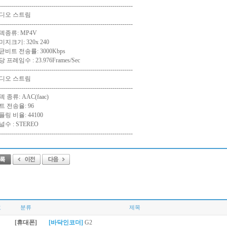
------------------------------------------------------------------
디오 스트림
------------------------------------------------------------------
덱종류: MP4V
미지크기: 320x 240
균비트 전송률: 3000Kbps
 프레임수 : 23.976Frames/Sec
------------------------------------------------------------------
디오 스트림
------------------------------------------------------------------
 종류: AAC(faac)
트 전송율: 96
플링 비율: 44100
널수 : STEREO
------------------------------------------------------------------
호
분류
제목
[휴대폰]
[바닥인코더]
G2