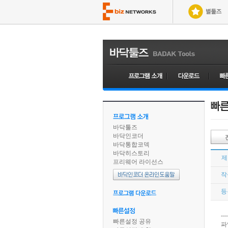
바닥툴즈
바닥인코더
바닥통합코덱
바닥히스토리
제
프리웨어 라이선스
작
등
---
빠른설정 공유
파