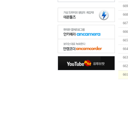
669
668
667
666
665
664
663
662
661