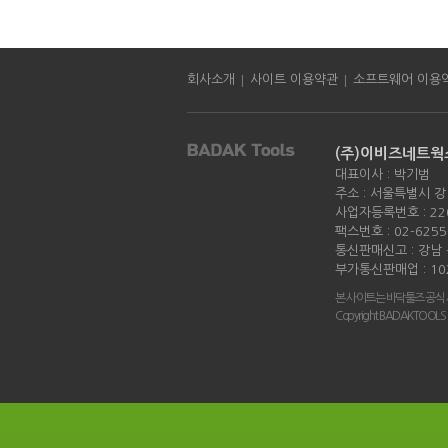
|
|
회사소개
사이트 이용약관
소프트웨어 이용
(주)이비즈네트웍
대표이사 : 박기범
주소 : 서울특별시 강
사업자등록번호 : 220
팩스번호 : 02-6255
통신판매신고 : 강남 -
부가통신판매업 : 10
본 사이트는 바닥툴즈 공식
Copyright BADAKTOOLS all 