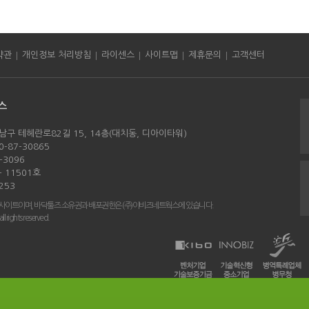
|
|
|
|
|
약관
개인정보 처리방침
라이센스
사이트맵
제휴문의
고객센터
스
남구 테헤란로82길 15, 14층(대치동, 디아이타워)
-87-30865
-3096
 11501호
253
 사이트이며, 바닥툴즈 소유권과 배포권한은 (주)이비즈네트웍스에 있습니다.
rights reserved.