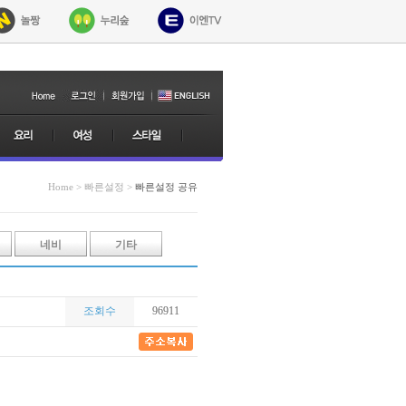
Home > 빠른설정 >
빠른설정 공유
네비
기타
조회수
96911