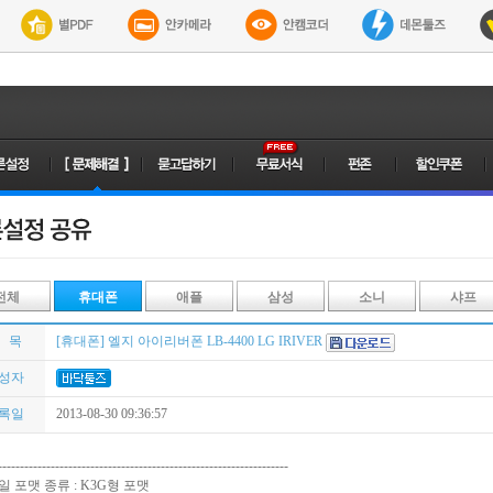
전체
휴대폰
애플
삼성
소니
샤프
 목
[휴대폰] 엘지 아이리버폰 LB-4400 LG IRIVER
성자
록일
2013-08-30 09:36:57
------------------------------------------------------------------
일 포맷 종류 : K3G형 포맷