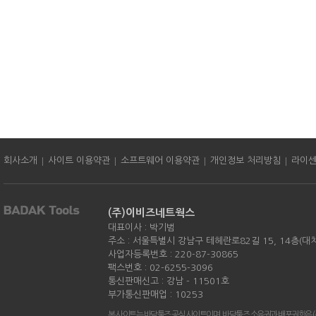
|
|
|
|
회사소개
사이트 이용약관
소프트웨어 이용약관
개인정보 처리방침
라이
(주)이비즈네트웍스
대표이사 : 박기범
주소 : 서울특별시 강남구 테헤란로82길 15, 14층(대
사업자등록번호 : 220-87-30865
팩스번호 : 02-6255-3096
통신판매신고 : 강남 - 11501호
부가통신판매업 : 10253
본 사이트는 바닥툴즈 공식 사이트이며, 바닥툴즈 소유권과 배포권한은 