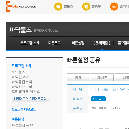
바닥툴즈
바닥인코더
전체
휴대폰
애
바닥통합코덱
바닥히스토리
제 목
[기타] 스토니 엠피쓰리 ST
프리웨어 라이선스
작성자
등록일
2013-09-02 12:23:17
----------------------------
빠른설정 공유