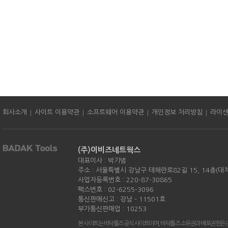
|
|
|
|
회사소개
사이트 이용약관
소프트웨어 이용약관
개인정보 처리방침
라이
(주)이비즈네트웍스
대표이사 : 박기범
주소 : 서울특별시 강남구 테헤란로82길 15, 14층(대
사업자등록번호 : 220-87-30865
팩스번호 : 02-6255-3096
통신판매신고 : 강남 - 11501호
부가통신판매업 : 10253
본 사이트는 바닥툴즈 공식 사이트이며, 바닥툴즈 소유권과 배포권한은 