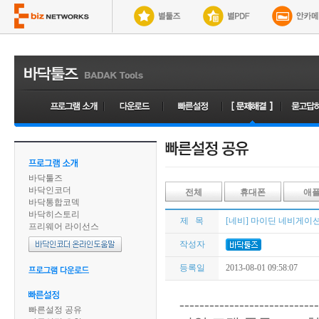
바닥툴즈
바닥인코더
전체
휴대폰
애
바닥통합코덱
바닥히스토리
제 목
[네비] 마이딘 네비게이션 f
프리웨어 라이선스
작성자
등록일
2013-08-01 09:58:07
----------------------------
빠른설정 공유