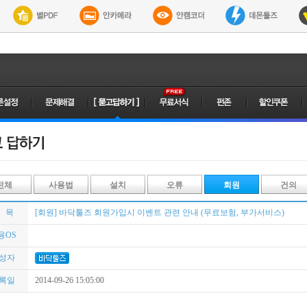
전체
사용법
설치
오류
회원
건의
 목
[회원] 바닥툴즈 회원가입시 이벤트 관련 안내 (무료보험, 부가서비스)
용OS
성자
록일
2014-09-26 15:05:00