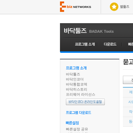
바닥툴즈
바닥인코더
바닥통합코덱
바닥히스토리
제
프리웨어 라이선스
사
작
등
빠른설정 공유