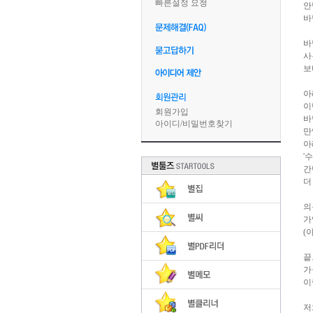
빠른설정 요청
안
바
바
사
보
아
이
회원가입
바
아이디
/
비밀번호찾기
만
아
'
간
더
의
가
(
끝
가
이
저