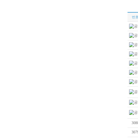
번
308
307