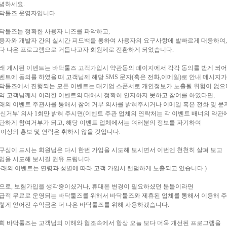
녕하세요.
닥툴즈 운영자입니다.
닥툴즈는 정확한 사용자 니즈를 파악하고,
용자와 개발자 간의 실시간 피드백을 통하여 사용자의 요구사항에 발빠르게 대응하여,
다 나은 프로그램으로 거듭나고자 회원제로 전환하게 되었습니다.
래 게시된 이벤트는 바닥툴즈 고객가입시 약관동의 페이지에서 각각 동의를 받게 되어
벤트에 동의를 하였을 때 고객님께 해당 SMS 문자(혹은 전화,이메일)로 안내 메시지가
닥툴즈에서 진행되는 모든 이벤트는 대기업 스폰서로 개인정보가 노출될 위험이 없으
약 고객님께서 이러한 이벤트의 대해서 정확히 인지하지 못하고 참여를 하였다면,
래의 이벤트 주관사를 통해서 참여 거부 의사를 밝혀주시거나 이메일 혹은 전화 및 
수신거부' 의사 1회만 밝혀 주시면(이벤트 주관 업체의 연락처는 각 이벤트 배너의 약관에
단하게 참여거부가 되고, 해당 이벤트 업체에서는 여러분의 정보를 파기하여
 이상의 홍보 및 연락은 취하지 않을 것입니다.
구심이 드시는 회원님은 다시 한번 가입을 시도해 보시면서 이번엔 천천히 살펴 보고
입을 시도해 보시길 권유 드립니다.
아래의 이벤트는 연령과 성별에 따라 고객 가입시 랜덤하게 노출되고 있습니다.)
으로, 보험가입을 생각중이셨거나, 휴대폰 변경이 필요하셨던 분들이라면
급적 무료로 운영되는 바닥툴즈를 위해서 바닥툴즈와 제휴된 업체를 통해서 이용해 주
렇게 얻어진 수익금은 더 나은 바닥툴즈를 위해 사용하겠습니다.
희 바닥툴즈는 고객님의 이해와 협조속에서 항상 오늘 보다 더욱 개선된 프로그램을