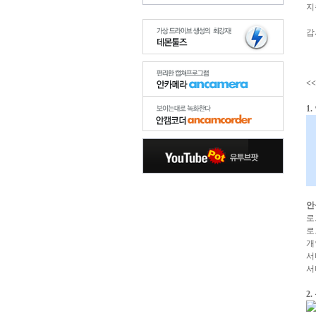
지
감
<
1
안
로
로
개
서
서
2