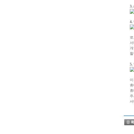
3
4
로
서
개
할
5
이
휴
휴
주
서