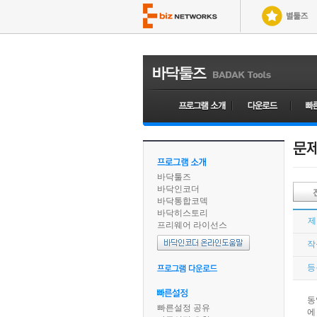
바닥툴즈
바닥인코더
바닥통합코덱
바닥히스토리
제
프리웨어 라이선스
작
등
동
빠른설정 공유
에