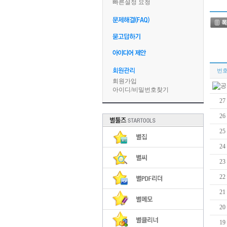
빠른설정 요청
번
회원가입
아이디
/
비밀번호찾기
27
26
25
24
23
22
21
20
19