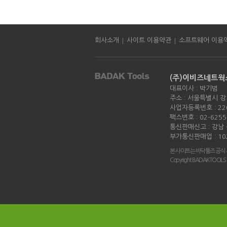
|
|
회사소개
사이트 이용약관
소프트웨어 이용
(주)이비즈네트웍
대표이사 : 박기범
주소 : 서울특별시 강
사업자등록번호 : 220
팩스번호 : 02-6255
통신판매신고 : 강남 -
부가통신판매업 : 10
본 사이트는 바닥툴즈 공식
Copyright BADAKTOOLS all 