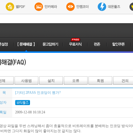
전체
사용법
설치
오류
회원
건의
 목
[기타] 2PASS 인코딩이 뭔가?
성자
록일
2009-12-08 16:18:24
영상 파일을 두번 스캐닝해서 좀더 효율적으로 비트레이트를 분배하는 인코딩 방식이다
 비하면 그다지 화질이 많이 좋아지는것 같지는 않다.