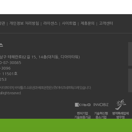
|
|
|
|
|
약관
개인정보 처리방침
라이센스
사이트맵
제휴문의
고객센터
스
남구 테헤란로82길 15, 14층(대치동, 디아이타워)
-87-30865
-3096
 11501호
253
 사이트이며, 바닥툴즈 소유권과 배포권한은 (주)이비즈네트웍스에 있습니다.
rights reserved.