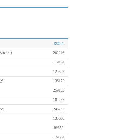
조회수
서비스)
202216
119124
125392
요!!
136172
259163
184237
라.
248782
133608
89650
179564