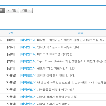
호
분류
제목
[회원]
[바닥인코더]
바닥툴즈 회원가입시 이벤트 관련 안내 (무료보험, 부가
[기타]
[바닥인코더]
인터넷 익스플로러11 사용자 안내
[설치]
[바닥인코더]
바닥코덱 프로그램 삭제방법
[기타]
[바닥인코더]
Yepp | Cowon | I-station 의 인코딩 문의시 확인해 주십시
[설치]
[바닥인코더]
윈도우 7에선 지원이안되나요?
[사용법]
[바닥인코더]
프리셋 설정 문의 관련 입니다.
[사용법]
[바닥인코더]
난 초보라 아무것도 모르겠다. 그냥 안된다. 다 가르쳐 달
[사용법]
[바닥인코더]
자막글꼴을 어떻게 바꾸나요?
[사용법]
[바닥인코더]
자막에 컬러가 적용이 안되나욤?
[사용법]
[바닥인코더]
자막과 소리가 맞지 않는다.