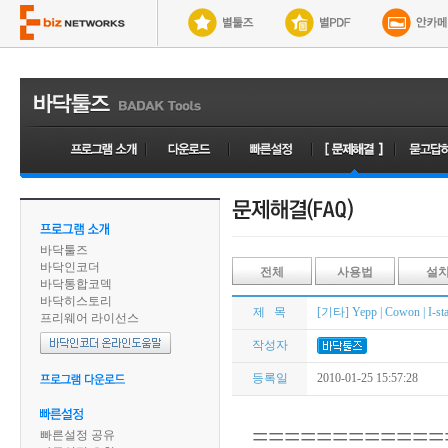
바닥툴즈
바닥인코더
전체
사용법
설
바닥통합코덱
바닥히스토리
제 목
[기타] Yepp | Cowon |
프리웨어 라이선스
작성자
등록일
2010-01-25 15:57:28
============
빠른설정 공유