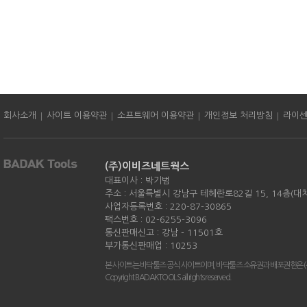
|
|
|
|
회사소개
사이트 이용약관
소프트웨어 이용약관
개인정보 처리방침
라이
(주)이비즈네트웍스
대표이사 : 박기범
주소 : 서울특별시 강남구 테헤란로82길 15, 14층(대
사업자등록번호 : 220-87-30865
팩스번호 : 02-6255-3096
통신판매신고 : 강남 - 11501호
부가통신판매업 : 10253
본 사이트는 바닥툴즈 공식 사이트이며, 바닥툴즈 소유권과 배포권한은 
Copyright BADAKTOOLS all rights reserved.